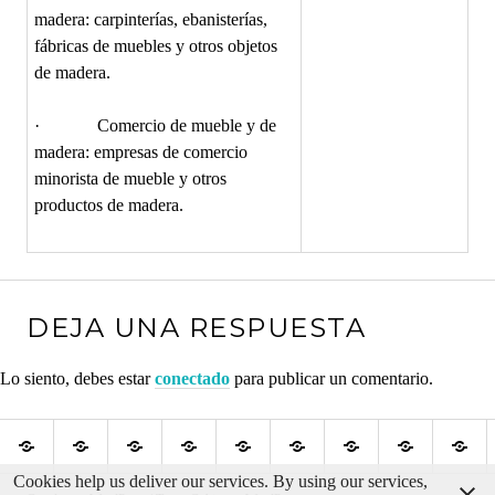
madera: carpinterías, ebanisterías,
fábricas de muebles y otros objetos
de madera.
· Comercio de mueble y de
madera: empresas de comercio
minorista de mueble y otros
productos de madera.
DEJA UNA RESPUESTA
Lo siento, debes estar
conectado
para publicar un comentario.
Congreso
Blog
Noticias
Juntos
Eumabois
Ligna
CEOECANT
Madera
Fer
Bioeconomía
de
mundo
por
sostenible
Sect
Forestal
la
madera
los
fore
madera
Bosques
bio
Cookies help us deliver our services. By using our services,